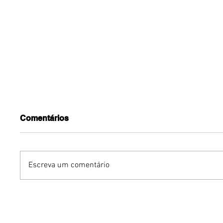
Comentários
Escreva um comentário
Dia dos Pais pode
KINO an
impulsionar delivery e
“FREE K
vendas de restaurantes
com apr