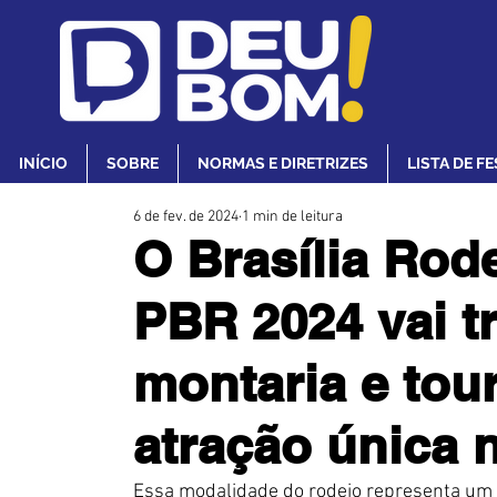
INÍCIO
SOBRE
NORMAS E DIRETRIZES
LISTA DE F
6 de fev. de 2024
1 min de leitura
O Brasília Rode
PBR 2024 vai t
montaria e to
atração única n
Essa modalidade do rodeio representa um es