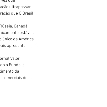
 vez que 
ação ultrapassar 
ação que O Brasil 
Rússia, Canadá, 
nicamente estável, 
 o único da América 
país apresenta 
ornal Valor 
do o Fundo, a 
cimento da 
s comerciais do 