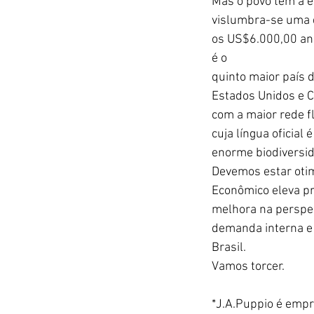
Mas o povo tem a 
vislumbra-se uma q
os US$6.000,00 anu
é o
quinto maior país 
Estados Unidos e C
com a maior rede fl
cuja língua oficia
enorme biodiversi
Devemos estar otim
Econômico eleva pr
melhora na perspec
demanda interna e 
Brasil.
Vamos torcer.
*J.A.Puppio é empre