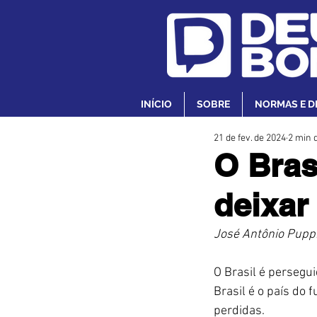
INÍCIO
SOBRE
NORMAS E D
21 de fev. de 2024
2 min d
O Bras
deixar
José Antônio Pupp
O Brasil é persegu
Brasil é o país do
perdidas.