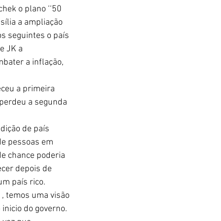
hek o plano ‘‘50 
sília a ampliação 
s seguintes o país 
e JK a 
ater a inflação, 
ceu a primeira 
l perdeu a segunda 
dição de país 
 de pessoas em 
de chance poderia 
cer depois de 
m país rico.
1, temos uma visão 
nicio do governo. 