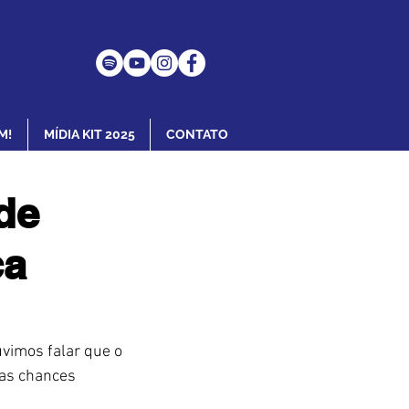
M!
MÍDIA KIT 2025
CONTATO
de
ca
vimos falar que o 
as chances 