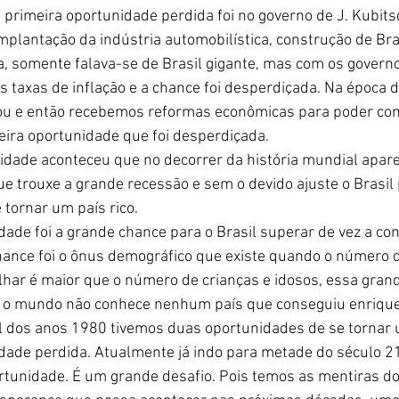
 primeira oportunidade perdida foi no governo de J. Kubitsc
implantação da indústria automobilística, construção de Bra
a, somente falava-se de Brasil gigante, mas com os governo
as taxas de inflação e a chance foi desperdiçada. Na época d
ou e então recebemos reformas econômicas para poder comb
ira oportunidade que foi desperdiçada.
dade aconteceu que no decorrer da história mundial apare
que trouxe a grande recessão e sem o devido ajuste o Brasi
 tornar um país rico.
dade foi a grande chance para o Brasil superar de vez a con
chance foi o ônus demográfico que existe quando o número
lhar é maior que o número de crianças e idosos, essa gran
ue o mundo não conhece nenhum país que conseguiu enrique
al dos anos 1980 tivemos duas oportunidades de se tornar u
ade perdida. Atualmente já indo para metade do século 2
tunidade. É um grande desafio. Pois temos as mentiras do i