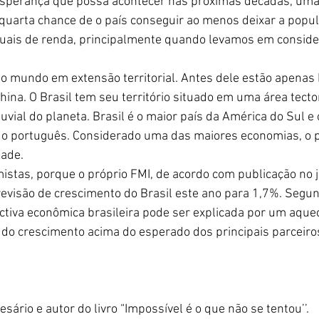
esperança que possa acontecer nas próximas décadas, uma
uarta chance de o país conseguir ao menos deixar a popul
ais de renda, principalmente quando levamos em consider
do mundo em extensão territorial. Antes dele estão apenas 
hina. O Brasil tem seu território situado em uma área tecto
uvial do planeta. Brasil é o maior país da América do Sul e
l é o português. Considerado uma das maiores economias, o 
dade.
istas, porque o próprio FMI, de acordo com publicação no j
evisão de crescimento do Brasil este ano para 1,7%. Segun
tiva econômica brasileira pode ser explicada por um aque
do crescimento acima do esperado dos principais parceiro
sário e autor do livro “Impossível é o que não se tentou’’.