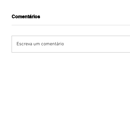
Comentários
Escreva um comentário
Benzaelas: Benzadeus
Dia Inte
reúne grandes vozes
Cerveja:
femininas em novo
vinho s
audiovisual