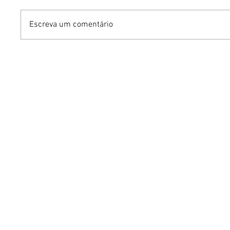
Escreva um comentário
Benzaelas: Benzadeus
Dia Inte
reúne grandes vozes
Cerveja:
femininas em novo
vinho s
audiovisual