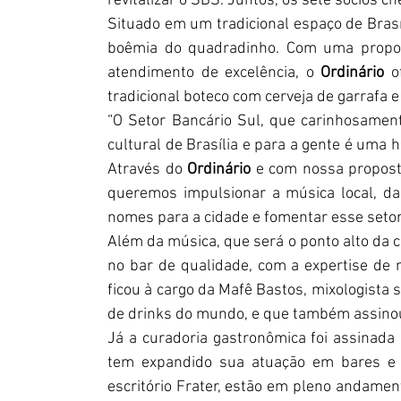
revitalizar o SBS. Juntos, os sete sócios 
Situado em um tradicional espaço de Brasíl
boêmia do quadradinho. Com uma propost
atendimento de excelência, o 
Ordinário 
o
tradicional boteco com cerveja de garrafa 
“O Setor Bancário Sul, que carinhosamen
cultural de Brasília e para a gente é uma h
Através do 
Ordinário
 e com nossa propost
queremos impulsionar a música local, dar
nomes para a cidade e fomentar esse setor q
Além da música, que será o ponto alto da c
no bar de qualidade, com a expertise de n
ficou à cargo da Mafê Bastos, mixologista 
de drinks do mundo, e que também assinou 
Já a curadoria gastronômica foi assinada 
tem expandido sua atuação em bares e re
escritório Frater, estão em pleno andament