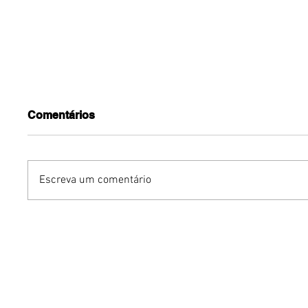
Comentários
Escreva um comentário
Benzaelas: Benzadeus
Dia Inte
reúne grandes vozes
Cerveja:
femininas em novo
vinho s
audiovisual