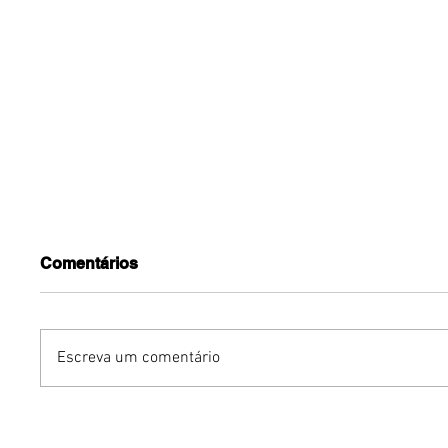
Comentários
Escreva um comentário
Benzaelas: Benzadeus
Dia Inte
reúne grandes vozes
Cerveja: