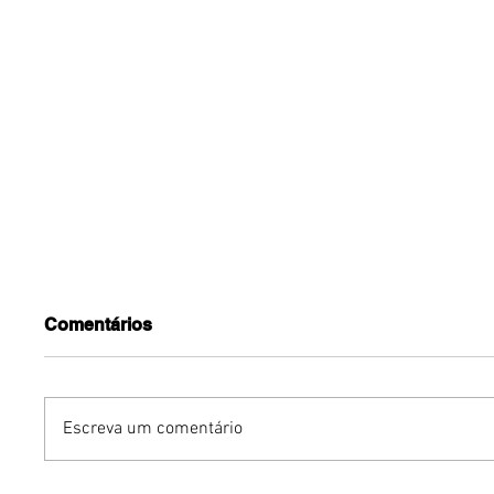
Comentários
Escreva um comentário
YOUNITE grava versão
Gurumê 