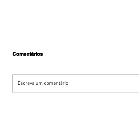
Comentários
Escreva um comentário
Sunset Wine Run une
Maraton
corrida, pôr do sol e
Brasília
vinhos em experiência
com Per
inédita na Vinícola Brasília
e expect
mil atlet