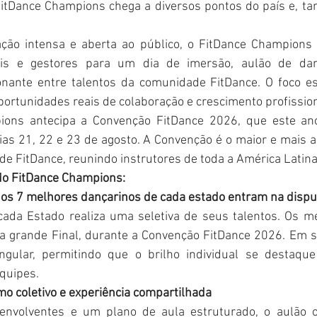
FitDance Champions chega a diversos pontos do país e, ta
ão intensa e aberta ao público, o FitDance Champions 
nais e gestores para um dia de imersão, aulão de dan
nante entre talentos da comunidade FitDance. O foco es
portunidades reais de colaboração e crescimento profission
ons antecipa a Convenção FitDance 2026, que este ano 
as 21, 22 e 23 de agosto. A Convenção é o maior e mais 
e FitDance, reunindo instrutores de toda a América Latina
do FitDance Champions:
l: os 7 melhores dançarinos de cada estado entram na dispu
cada Estado realiza uma seletiva de seus talentos. Os m
a grande Final, durante a Convenção FitDance 2026. Em s
singular, permitindo que o brilho individual se destaq
quipes.
mo coletivo e experiência compartilhada
envolventes e um plano de aula estruturado, o aulão of