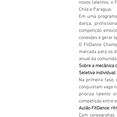
novos talentos, o 
Chile e Paraguai.
Em uma programaç
dança, profissio
competição emocio
conexões e gerar o
O FitDance Champi
marcada para os di
anual da comunidad
Sobre a mecânica 
Seletiva individua
Na primeira fase, 
conquistam vaga n
prioriza talento 
competição entre e
Aulão FitDance: rit
Com coreografias 