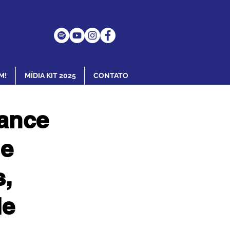
M!
MÍDIA KIT 2025
CONTATO
Dance
de
s,
de