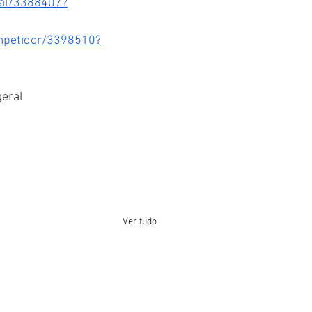
ral/3388407?
ompetidor/3398510?
geral
Ver tudo