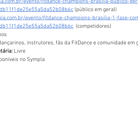
a.com.br/evento/fitdance-champions-brasilia-publico-ge
b7db11f1de25e55a5da52b08b6c
 (público em geral)
la.com.br/evento/fitdance-champions-brasilia-1-fase-c
b7db11f1de25e55a5da52b08b6c
  (competidores)
nos
Dançarinos, instrutores, fãs da FitDance e comunidade em 
tária:
 Livre
sponíveis no Sympla