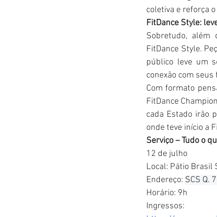
coletiva e reforça 
FitDance Style: lev
Sobretudo, além 
FitDance Style. Pe
público leve um s
conexão com seus 
Com formato pensad
FitDance Champions
cada Estado irão p
onde teve início a 
Serviço – Tudo o q
12 de julho
Local: Pátio Brasil
Endereço: 
SCS Q. 7
Horário: 9h
Ingressos: