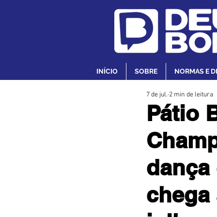
INÍCIO
SOBRE
NORMAS E D
7 de jul.
2 min de leitura
Pátio 
Champi
dança 
chega 