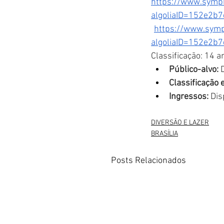
https://www.sympl
algoliaID=152e2
https://www.symp
algoliaID=152e2
Classificação: 14 a
Público-alvo:
 
Classificação e
Ingressos:
 Di
DIVERSÃO E LAZER
BRASÍLIA
Posts Relacionados