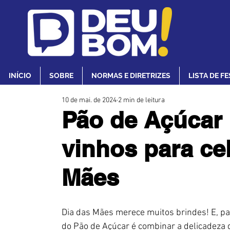
INÍCIO
SOBRE
NORMAS E DIRETRIZES
LISTA DE F
10 de mai. de 2024
2 min de leitura
Pão de Açúcar 
vinhos para ce
Mães
Dia das Mães merece muitos brindes! E, p
do Pão de Açúcar é combinar a delicadeza 