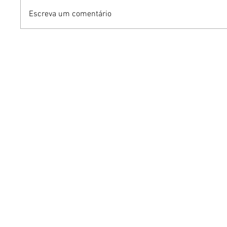
Escreva um comentário
Dia dos Pais pode
KINO an
impulsionar delivery e
“FREE K
vendas de restaurantes
com apr
em Brasília
São Paul
Brasília