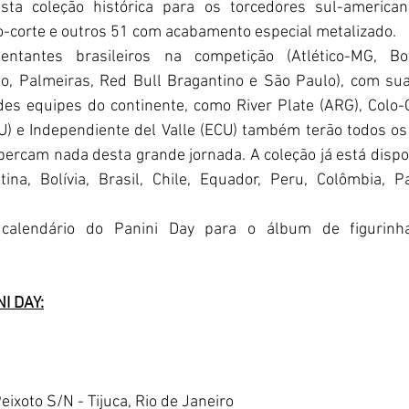
ta coleção histórica para os torcedores sul-american
-corte e outros 51 com acabamento especial metalizado.
ntantes brasileiros na competição (Atlético-MG, Bot
o, Palmeiras, Red Bull Bragantino e São Paulo), com suas
es equipes do continente, como River Plate (ARG), Colo-Co
U) e Independiente del Valle (ECU) também terão todos os
percam nada desta grande jornada. A coleção já está dispon
tina, Bolívia, Brasil, Chile, Equador, Peru, Colômbia, P
 calendário do Panini Day para o álbum de figurin
:
I DAY:
ixoto S/N - Tijuca, Rio de Janeiro