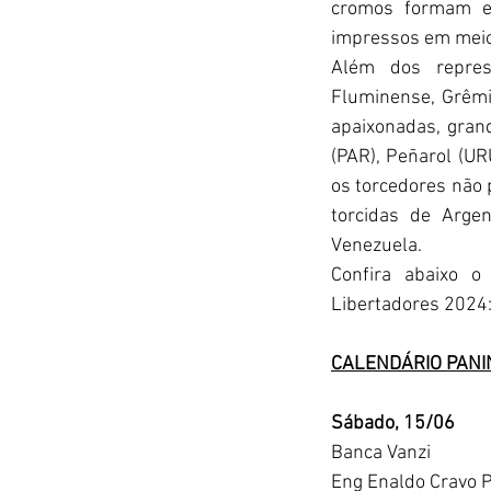
cromos formam es
impressos em meio
Além dos represe
Fluminense, Grêmi
apaixonadas, grand
(PAR), Peñarol (UR
os torcedores não 
torcidas de 
Argen
Venezuela
.
Confira abaixo o
Libertadores 2024
CALENDÁRIO PANIN
Sábado, 15/06
Banca Vanzi
Eng Enaldo Cravo Pe