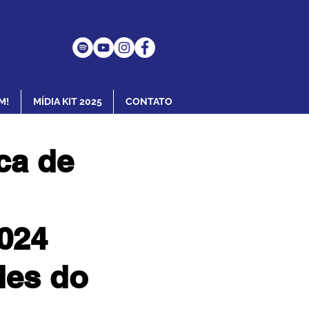
M!
MÍDIA KIT 2025
CONTATO
ca de
024
des do