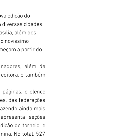
va edição do 
m diversas cidades 
asília, além dos 
 o novíssimo 
eçam a partir do 
onadores, além da 
 editora, e também 
páginas, o elenco 
es, das federações 
azendo ainda mais 
presenta seções 
ição do torneio, e 
a. No total, 527 