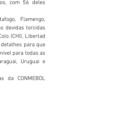
os, com 56 deles 
afogo, Flamengo, 
 devidas torcidas 
lo (CHI), Libertad 
 detalhes para que 
ível para todas as 
araguai, Uruguai e 
has da CONMEBOL 