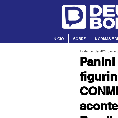
INÍCIO
SOBRE
NORMAS E D
12 de jun. de 2024
3 min d
Panini
figuri
CONME
aconte