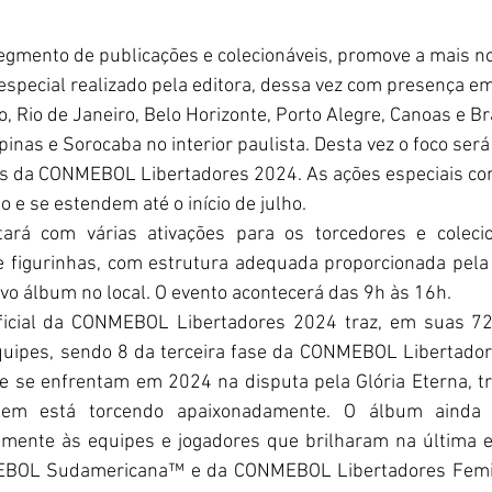
 segmento de publicações e colecionáveis, promove a mais no
 especial realizado pela editora, dessa vez com presença e
o, Rio de Janeiro, Belo Horizonte, Porto Alegre, Canoas e Br
nas e Sorocaba no interior paulista. Desta vez o foco será
as da CONMEBOL Libertadores 2024. As ações especiais com
 e se estendem até o início de julho.
ará com várias ativações para os torcedores e coleci
de figurinhas, com estrutura adequada proporcionada pela
o álbum no local. O evento acontecerá das 9h às 16h.
 oficial da CONMEBOL Libertadores 2024 traz, em suas 72 
quipes, sendo 8 da terceira fase da CONMEBOL Libertador
e se enfrentam em 2024 na disputa pela Glória Eterna, tr
em está torcendo apaixonadamente. O álbum ainda a
mente às equipes e jogadores que brilharam na última ed
OL Sudamericana™ e da CONMEBOL Libertadores Feminin