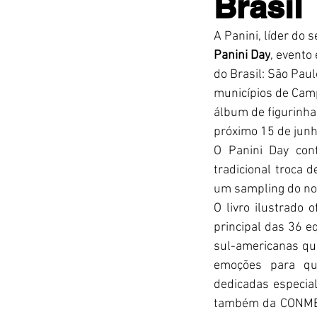
Brasil
A Panini, líder do
Panini Day
, evento
do Brasil: São Paul
municípios de Campi
álbum de figurinh
próximo 15 de junho
O Panini Day cont
tradicional troca 
um sampling do nov
O livro ilustrado
principal das 36 e
sul-americanas qu
emoções para qu
dedicadas especial
também da CONMEB