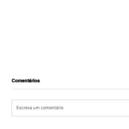
Comentários
Escreva um comentário
Polos culturais do O Maior
Benzael