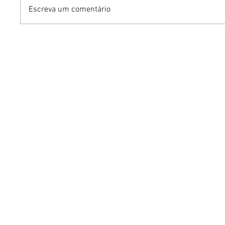
Escreva um comentário
Dia dos Pais pode
KINO an
impulsionar delivery e
“FREE K
vendas de restaurantes
com apr
em Brasília
São Paul
Brasília