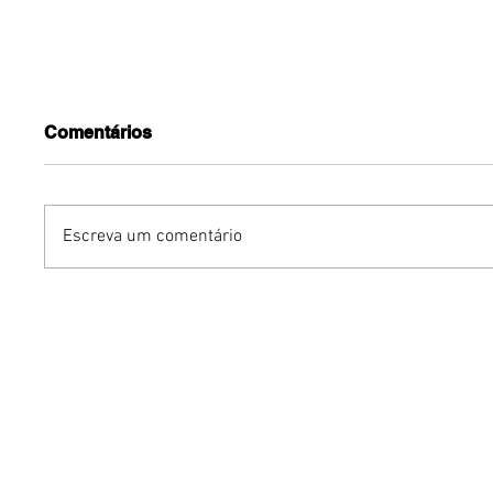
Comentários
Escreva um comentário
Humor sem censura:
Gurumê 
"Proibidão" reúne três
lança pr
comediantes em noite de
ofertas 
stand-up para maiores de
comemor
18 anos em Brasília
Pais