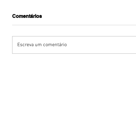
Comentários
Escreva um comentário
Benzaelas: Benzadeus
Dia Inte
reúne grandes vozes
Cerveja:
femininas em novo
vinho s
audiovisual