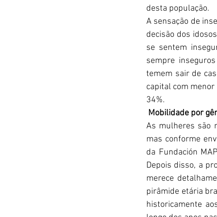
desta população.
A sensação de inse
decisão dos idosos
se sentem insegur
sempre inseguros
temem sair de casa
capital com menor 
34%.
 Mobilidade por gê
As mulheres são mi
mas conforme enve
da Fundación MAP
Depois disso, a pr
merece detalhamen
pirâmide etária bra
historicamente ao