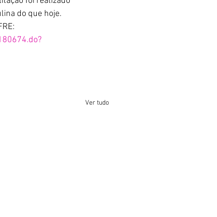
ação foi realizado 
lina do que hoje.
FRE:
/180674.do?
Ver tudo