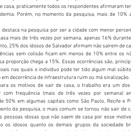
de casa, praticamente todos os respondentes afirmaram ter o
ndemia. Porém, no momento da pesquisa, mais de 10% af
e destaca na pesquisa por ser a cidade com menor percen
 casa mais de três vezes por semana, apenas 16% durante
to, 25% dos idosos de Salvador afirmam não saírem de ca
ências sem colisão ficam em menos de 10% entre os não
sa proporção chega a 15%. Essas ocorrências são, princip
oais nas quais o indivíduo pode ter tido algum mal súbi
 em decorrência de infraestrutura ruim ou má sinalização.
ra os motivos de sair de casa, o trabalho era um dos
ir com frequência (mais de três vezes por semana) an
e 50% em algumas capitais como São Paulo, Recife e Po
nto da pesquisa, o mais comum se tornou não sair de cas
 pessoas idosas que não saem de casa por esse motivo 
to os idosos quanto os demais grupos da sociedade br