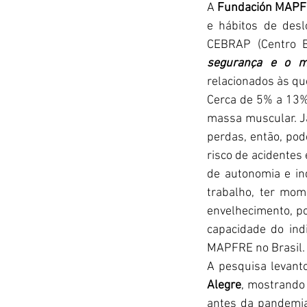
A 
Fundación MAP
e hábitos de des
CEBRAP (Centro Br
segurança e o m
relacionados às qu
Cerca de 5% a 13%
massa muscular. Já
perdas, então, pod
risco de acidentes 
de autonomia e ind
trabalho, ter mom
envelhecimento, po
capacidade do indi
MAPFRE no Brasil.
A pesquisa levant
Alegre
, mostrando
antes da pandemia