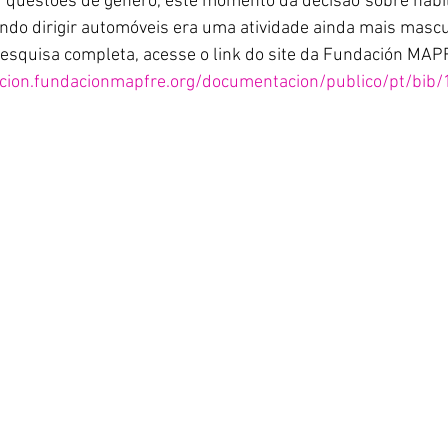
 questões de gênero, este momento da decisão sobre habilit
ndo dirigir automóveis era uma atividade ainda mais mascu
pesquisa completa, acesse o link do site da Fundación MAP
cion.fundacionmapfre.org/documentacion/publico/pt/bib