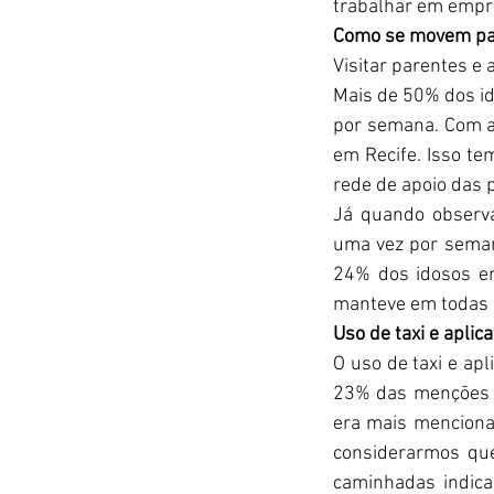
trabalhar em empre
Como se movem par
Visitar parentes e
Mais de 50% dos id
por semana. Com a
em Recife. Isso te
rede de apoio das 
Já quando observa
uma vez por semana
24% dos idosos em
manteve em todas a
Uso de taxi e aplica
O uso de taxi e ap
23% das menções e
era mais menciona
considerarmos qu
caminhadas indica