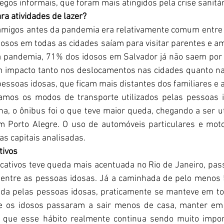
gos informais, que foram mais atingidos pela crise sanitár
a atividades de lazer?
 amigos antes da pandemia era relativamente comum entre 
osos em todas as cidades saíam para visitar parentes e ami
 pandemia, 71% dos idosos em Salvador já não saem por 
m impacto tanto nos deslocamentos nas cidades quanto na 
pessoas idosas, que ficam mais distantes dos familiares e 
mos os modos de transporte utilizados pelas pessoas 
, o ônibus foi o que teve maior queda, chegando a ser ut
 Porto Alegre. O uso de automóveis particulares e moto
s capitais analisadas.
tivos
licativos teve queda mais acentuada no Rio de Janeiro, pa
ntre as pessoas idosas. Já a caminhada de pelo menos 5
da pelas pessoas idosas, praticamente se manteve em toda
e os idosos passaram a sair menos de casa, manter em 
 que esse hábito realmente continua sendo muito import