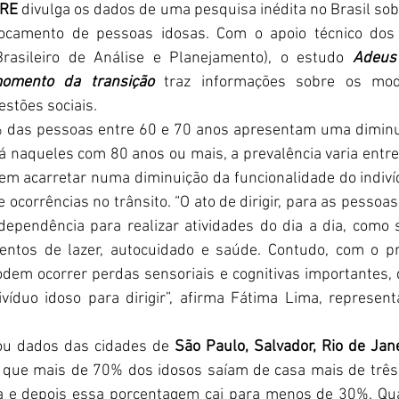
FRE
 divulga os dados de uma pesquisa inédita no Brasil sobr
locamento de pessoas idosas. Com o apoio técnico dos 
asileiro de Análise e Planejamento), o estudo
Adeus 
omento da transição
 traz informações sobre os mod
estões sociais.
 das pessoas entre 60 e 70 anos apresentam uma diminui
 naqueles com 80 anos ou mais, a prevalência varia entr
em acarretar numa diminuição da funcionalidade do indiv
e ocorrências no trânsito. “O ato de dirigir, para as pessoas
ependência para realizar atividades do dia a dia, como 
entos de lazer, autocuidado e saúde. Contudo, com o pr
dem ocorrer perdas sensoriais e cognitivas importantes, 
víduo idoso para dirigir”, afirma Fátima Lima, represen
ou dados das cidades de 
São Paulo, Salvador, Rio de Janei
 que mais de 70% dos idosos saíam de casa mais de três
 e depois essa porcentagem cai para menos de 30%. Qu