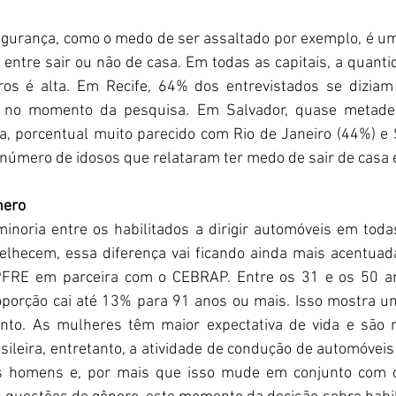
gurança, como o medo de ser assaltado por exemplo, é um 
 entre sair ou não de casa. Em todas as capitais, a quanti
os é alta. Em Recife, 64% dos entrevistados se dizia
 no momento da pesquisa. Em Salvador, quase metade 
, porcentual muito parecido com Rio de Janeiro (44%) e 
número de idosos que relataram ter medo de sair de casa é
nero
noria entre os habilitados a dirigir automóveis em todas 
lhecem, essa diferença vai ficando ainda mais acentuada
FRE em parceira com o CEBRAP. Entre os 31 e os 50 ano
oporção cai até 13% para 91 anos ou mais. Isso mostra u
to. As mulheres têm maior expectativa de vida e são m
sileira, entretanto, a atividade de condução de automóveis
s homens e, por mais que isso mude em conjunto com ou