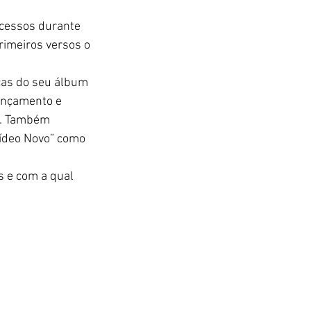
ucessos durante 
rimeiros versos o 
cas do seu álbum 
ançamento e 
”. Também 
ídeo Novo” como 
 e com a qual 