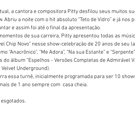
tual, a cantora e compositora Pitty desfilou seus muitos s
 Abriu a noite com o hit absoluto “Teto de Vidro” e já nos p
tar e assim foi até o final da apresentação.
omentos de sua carreira, Pitty apresentou todas as músi
vel Chip Novo” nesse show-celebração de 20 anos de seu l
mo “Anacrônico”, “Me Adora”, “Na sua Estante” e “Serpente
s do álbum “Espelhos - Versões Completas de Admirável V
 Velvet Underground).
rra essa turnê, inicialmente programada para ser 10 shows
 mais de 1 ano sempre com  casa cheia.
 esgotados.