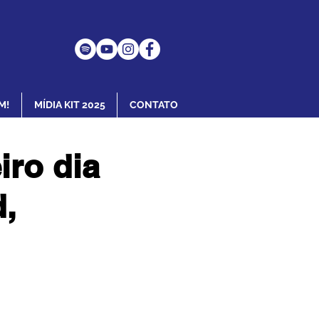
M!
MÍDIA KIT 2025
CONTATO
iro dia
,