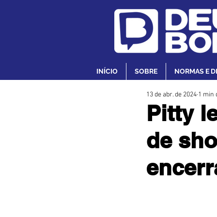
INÍCIO
SOBRE
NORMAS E D
13 de abr. de 2024
1 min 
Pitty l
de sh
encerr