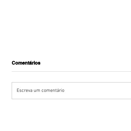
Comentários
Escreva um comentário
Benzaelas: Benzadeus
Dia Inte
reúne grandes vozes
Cerveja:
femininas em novo
vinho s
audiovisual