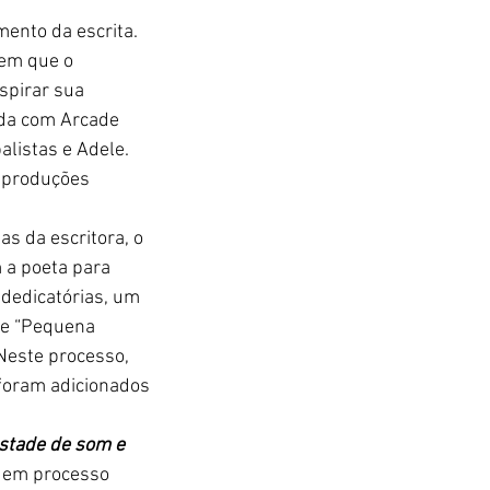
ento da escrita. 
 em que o 
spirar sua 
ada com Arcade 
alistas e Adele. 
s produções 
s da escritora, o 
 a poeta para 
 dedicatórias, um 
 e “Pequena 
Neste processo, 
 foram adicionados 
tade de som e 
s em processo 