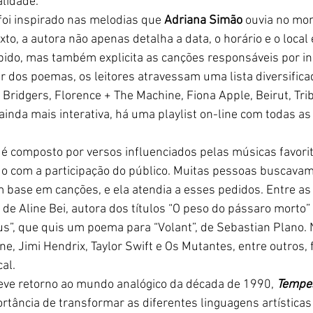
alidade.
foi inspirado nas melodias que 
Adriana Simão
 ouvia no mom
exto, a autora não apenas detalha a data, o horário e o local
bido, mas também explicita as canções responsáveis por in
tir dos poemas, os leitores atravessam uma lista diversific
 Bridgers, Florence + The Machine, Fiona Apple, Beirut, Trib
ainda mais interativa, há uma playlist on-line com todas a
é composto por versos influenciados pelas músicas favorita
do com a participação do público. Muitas pessoas buscavam
m base em canções, e ela atendia a esses pedidos. Entre as
 de Aline Bei, autora dos títulos “O peso do pássaro morto”
us”, que quis um poema para “Volant”, de Sebastian Plano. 
e, Jimi Hendrix, Taylor Swift e Os Mutantes, entre outros,
al.
ve retorno ao mundo analógico da década de 1990, 
Tempes
rtância de transformar as diferentes linguagens artística