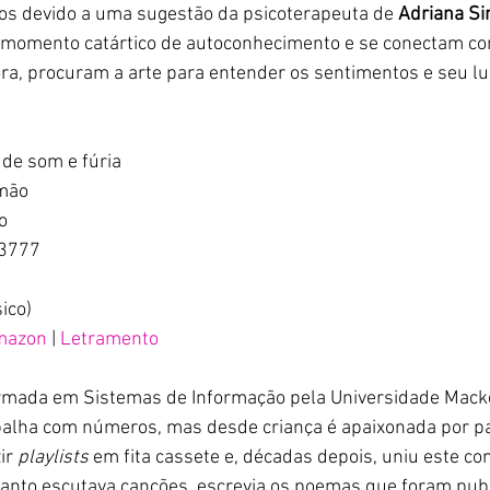
ados devido a uma sugestão da psicoterapeuta de
 Adriana S
momento catártico de autoconhecimento e se conectam co
ora, procuram a arte para entender os sentimentos e seu l
de som e fúria
imão
o
3777
sico)
mazon
 | 
Letramento
mada em Sistemas de Informação pela Universidade Macke
alha com números, mas desde criança é apaixonada por pa
r 
playlists 
em fita cassete e, décadas depois, uniu este c
uanto escutava canções, escrevia os poemas que foram pub