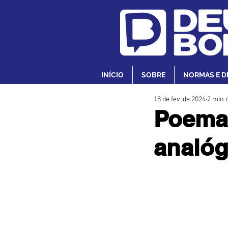
INÍCIO
SOBRE
NORMAS E D
18 de fev. de 2024
2 min d
Poemas
analó