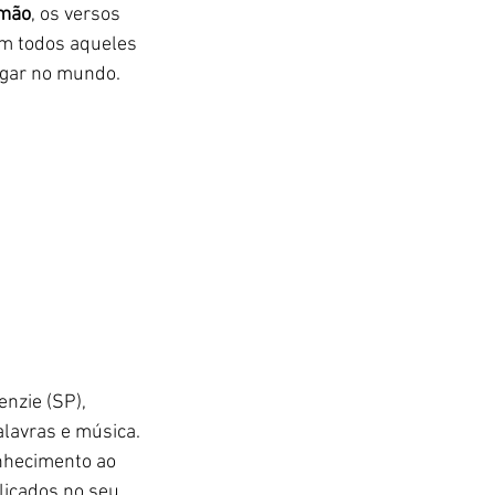
imão
, os versos 
m todos aqueles 
ugar no mundo.
nzie (SP), 
lavras e música. 
onhecimento ao 
licados no seu 