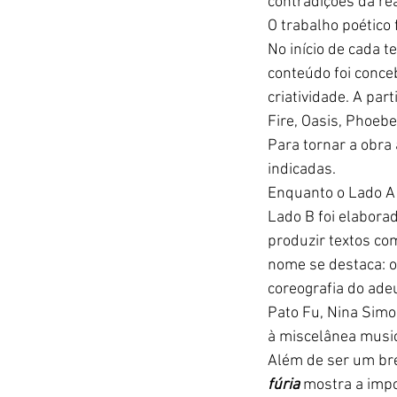
contradições da re
O trabalho poético 
No início de cada t
conteúdo foi conce
criatividade. A par
Fire, Oasis, Phoebe
Para tornar a obra 
indicadas.
Enquanto o Lado A 
Lado B foi elabora
produzir textos co
nome se destaca: o
coreografia do ade
Pato Fu, Nina Simon
à miscelânea music
Além de ser um bre
fúria
 mostra a impo