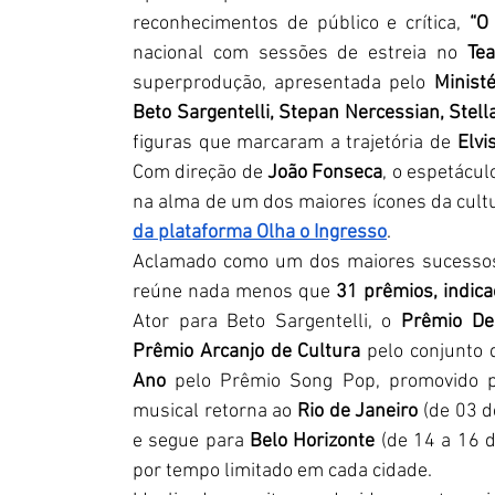
reconhecimentos de público e crítica, 
“O
nacional com sessões de estreia no 
Te
superprodução, apresentada pelo
 Minist
Beto Sargentelli, Stepan Nercessian, Stell
figuras que marcaram a trajetória de
 Elvi
Com direção de
 João Fonseca
, o espetácu
na alma de um dos maiores ícones da cultu
da plataforma Olha o Ingresso
.
Aclamado como um dos maiores sucessos r
reúne nada menos que
 31 prêmios, indic
Ator para Beto Sargentelli, o
 Prêmio De
Prêmio Arcanjo de Cultura 
pelo conjunto d
Ano
 pelo Prêmio Song Pop, promovido pe
musical retorna ao 
Rio de Janeiro
 (de 03 
e segue para 
Belo Horizonte
 (de 14 a 16 
por tempo limitado em cada cidade.