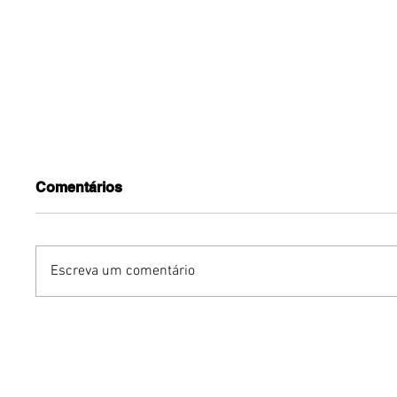
Comentários
Escreva um comentário
Humor sem censura:
Gurumê 
"Proibidão" reúne três
lança pr
comediantes em noite de
ofertas 
stand-up para maiores de
comemor
18 anos em Brasília
Pais