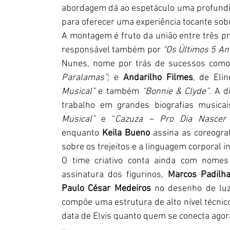
abordagem dá ao espetáculo uma profundid
para oferecer uma experiência tocante sob
A montagem é fruto da união entre três pr
responsável também por
 “Os Últimos 5 An
Nunes, nome por trás de sucessos com
Paralamas”
; e 
Andarilho Filmes
, de Eli
Musical”
 e também 
“Bonnie & Clyde”
. A d
trabalho em grandes biografias musica
Musical”
 e “
Cazuza – Pro Dia Nascer 
enquanto
 Keila Bueno
 assina as coreogr
sobre os trejeitos e a linguagem corporal i
O time criativo conta ainda com nomes
assinatura dos figurinos, 
Marcos Padilh
Paulo César Medeiros
 no desenho de luz
compõe uma estrutura de alto nível técnico 
data de Elvis quanto quem se conecta agor