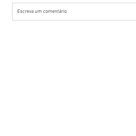
Escreva um comentário
Gurumê ParkShopping
Mari We
lança pratos inéditos e
Experie
ofertas exclusivas para as
sustentá
comemorações do Dia dos
de um g
Pais
intelige