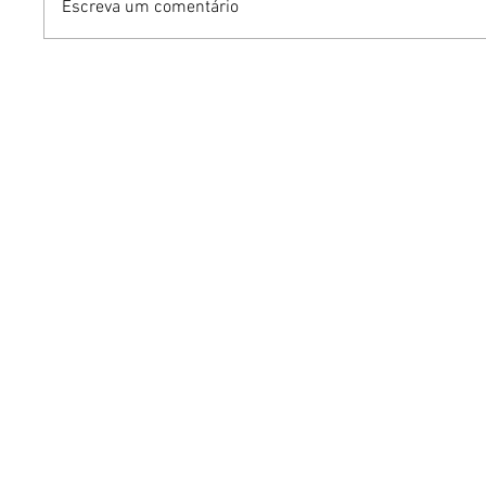
Escreva um comentário
Dia dos Pais pode
KINO an
impulsionar delivery e
“FREE K
vendas de restaurantes
com apr
em Brasília
São Paul
Brasília