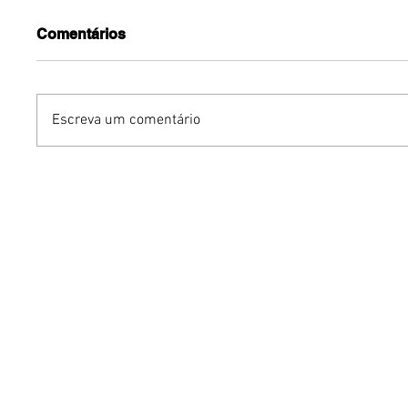
Comentários
Escreva um comentário
Humor sem censura:
Gurumê 
"Proibidão" reúne três
lança pr
comediantes em noite de
ofertas 
stand-up para maiores de
comemor
18 anos em Brasília
Pais