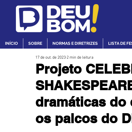
INÍCIO
SOBRE
NORMAS E DIRETRIZES
LISTA DE F
17 de out. de 2023
2 min de leitura
Projeto CELE
SHAKESPEARE t
dramáticas do
os palcos do 