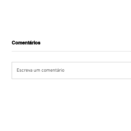
Comentários
Escreva um comentário
Polos culturais do O Maior
Benzael
São João do Cerrado
reúne g
garantem diversão no fim
feminin
de semana
audiovis