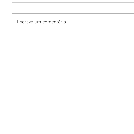
Escreva um comentário
Benzaelas: Benzadeus
Dia Inte
reúne grandes vozes
Cerveja:
femininas em novo
vinho s
audiovisual