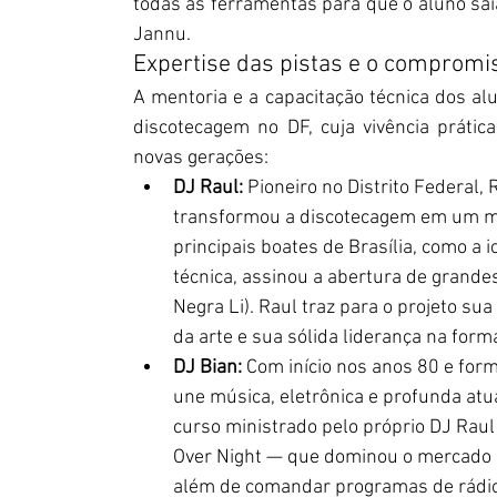
todas as ferramentas para que o aluno saia
Jannu.
Expertise das pistas e o compromi
A mentoria e a capacitação técnica dos alu
discotecagem no DF, cuja vivência práti
novas gerações:
DJ Raul:
 Pioneiro no Distrito Federal,
transformou a discotecagem em um mo
principais boates de Brasília, como a 
técnica, assinou a abertura de grandes
Negra Li). Raul traz para o projeto su
da arte e sua sólida liderança na form
DJ Bian:
 Com início nos anos 80 e for
une música, eletrônica e profunda atu
curso ministrado pelo próprio DJ Raul
Over Night — que dominou o mercado d
além de comandar programas de rádio. E