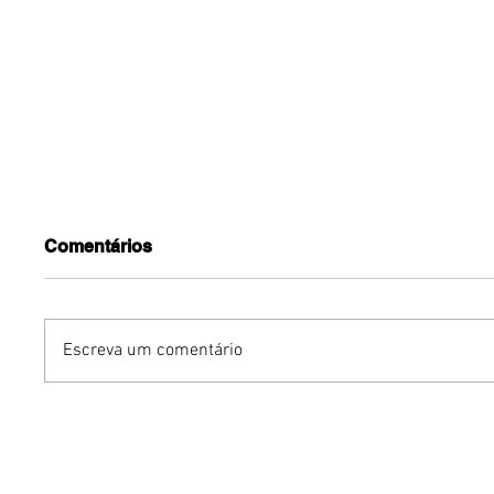
Comentários
Escreva um comentário
Dia dos Pais pode
KINO an
impulsionar delivery e
“FREE K
vendas de restaurantes
com apr
em Brasília
São Paul