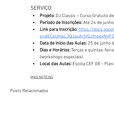
SERVIÇO:
Projeto:
 DJ Classic – Curso Gratuito
Período de Inscrições:
 Até 24 de junh
Link para Inscrição:
https://docs.goo
pndEC6Um6L3QJasAr5fGJfnpevNVFSx
Data de Início das Aulas:
 25 de junho 
Dias e Horários:
 Terças e quintas-feir
(workshops especiais).
Local das Aulas:
 Escola CEF 08 – Plana
MAIS NOTÍCIAS
Posts Relacionados