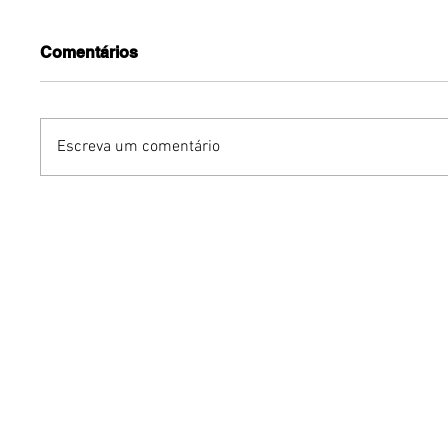
Comentários
Escreva um comentário
Benzaelas: Benzadeus
Dia Inte
reúne grandes vozes
Cerveja:
femininas em novo
vinho s
audiovisual