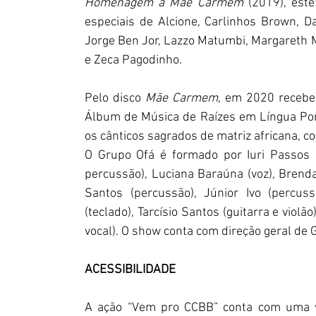
Homenagem a Mãe Carmem
 (2019), este
especiais de Alcione, Carlinhos Brown, Dan
Jorge Ben Jor, Lazzo Matumbi, Margareth M
e Zeca Pagodinho.
Pelo disco 
Mãe Carmem
, em 2020 recebe
Álbum de Música de Raízes em Língua Por
os cânticos sagrados de matriz africana, c
O Grupo Ofá é formado por Iuri Passos (
percussão), Luciana Baraúna (voz), Brenda
Santos (percussão), Júnior Ivo (percuss
(teclado), Tarcísio Santos (guitarra e violão
vocal). O show conta com direção geral de
ACESSIBILIDADE  
A ação “Vem pro CCBB” conta com uma va