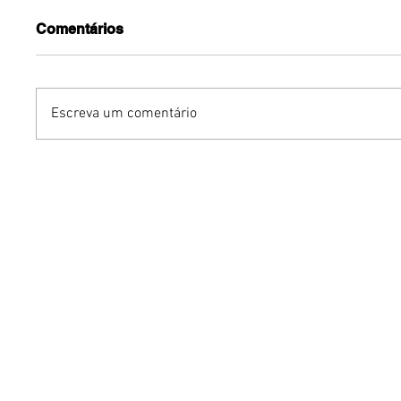
Comentários
Escreva um comentário
Humor sem censura:
Gurumê 
"Proibidão" reúne três
lança pr
comediantes em noite de
ofertas 
stand-up para maiores de
comemor
18 anos em Brasília
Pais