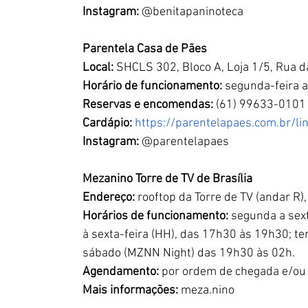
Instagram:
 @benitapaninoteca
Parentela Casa de Pães
Local:
 SHCLS 302, Bloco A, Loja 1/5, Rua d
Horário de funcionamento:
 segunda-feira 
Reservas e encomendas:
 (61) 99633-0101
Cardápio:
https://parentelapaes.com.br/li
Instagram:
 @parentelapaes
Mezanino Torre de TV de Brasília
Endereço:
 rooftop da Torre de TV (andar R)
Horários de funcionamento: 
segunda a sext
à sexta-feira (HH), das 17h30 às 19h30; te
sábado (MZNN Night) das 19h30 às 02h.
Agendamento: 
por ordem de chegada e/ou
Mais informações: 
meza.nino