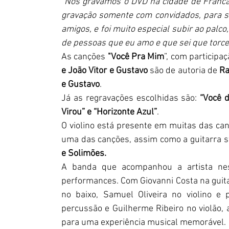
"Nós gravamos o DVD na cidade de Franca-
gravação somente com convidados, para ser
amigos, e foi muito especial subir ao palco
de pessoas que eu amo e que sei que tor
As canções 
"Você Pra Mim
”, com participaç
e João Vitor e Gustavo 
são de autoria de 
Ra
e Gustavo
. 
Já as regravações escolhidas são:
 “Você d
Virou” e “Horizonte Azul”
.
O violino está presente em muitas das can
uma das canções, assim como a guitarra sti
e Solimões.
A banda que acompanhou a artista nes
performances. Com Giovanni Costa na guitar
no baixo, Samuel Oliveira no violino e 
percussão e Guilherme Ribeiro no violão, a
para uma experiência musical memorável.