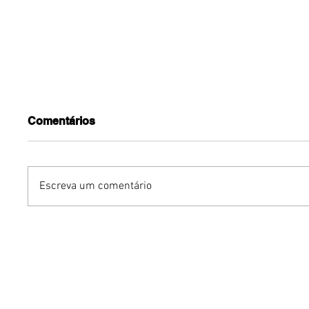
Comentários
Escreva um comentário
Akatu, Sorriso Maroto e
Azul Mar
Dilsinho juntos no palco:
história
"Sorriso Eu Gosto no
transfor
Pagode - Lado B" acaba
psiquiát
de ser lançado
fantasia