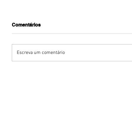
Comentários
Escreva um comentário
Dia dos Pais pode
KINO an
impulsionar delivery e
“FREE K
vendas de restaurantes
com apr
em Brasília
São Paul
Brasília