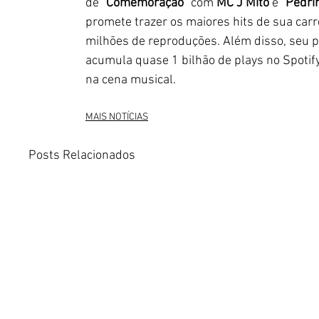
de "
Comemoração
" com 
MC J Mito
 e "
Pedri
promete trazer os maiores hits de sua carr
milhões de reproduções. Além disso, seu pr
acumula quase 1 bilhão de plays no Spotif
na cena musical.
MAIS NOTÍCIAS
Posts Relacionados