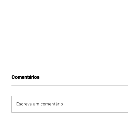
Comentários
Escreva um comentário
Turnê do Prêmio BTG
Dia dos 
Pactual da Música
Gastron