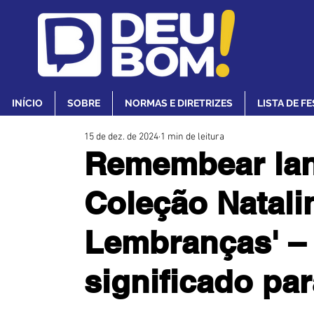
INÍCIO
SOBRE
NORMAS E DIRETRIZES
LISTA DE F
15 de dez. de 2024
1 min de leitura
Remembear lan
Coleção Natalin
Lembranças' –
significado par