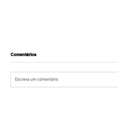
Comentários
Escreva um comentário
Benzaelas: Benzadeus
Dia Inte
reúne grandes vozes
Cerveja:
femininas em novo
vinho s
audiovisual