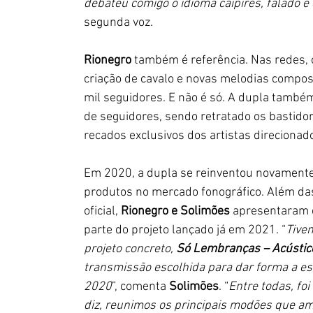
debateu comigo o idioma caipirês, falado e
segunda voz. 
Rionegro
 também é referência. Nas redes, o
criação de cavalo e novas melodias compos
mil seguidores. E não é só. A dupla também
de seguidores, sendo retratado os bastido
recados exclusivos dos artistas direcionado
Em 2020, a dupla se reinventou novamente
produtos no mercado fonográfico. Além das
oficial, 
Rionegro e Solimões
 apresentaram 
parte do projeto lançado já em 2021. “
Tive
projeto concreto, 
Só Lembranças – Acústic
transmissão escolhida para dar forma a este
2020
”, comenta 
Solimões
. “
Entre todas, fo
diz, reunimos os principais modões que am