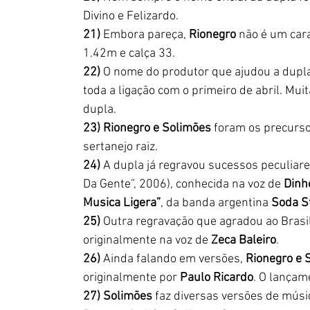
Divino e Felizardo.
21)
 Embora pareça, 
Rionegro
 não é um cara
1.42m e calça 33.
22)
 O nome do produtor que ajudou a dupla n
toda a ligação com o primeiro de abril. Mui
dupla.
23) Rionegro e Solimões
 foram os precurs
sertanejo raiz.
24)
 A dupla já regravou sucessos peculiare
Da Gente”, 2006), conhecida na voz de 
Dinh
Musica Ligera”
, da banda argentina 
Soda S
25)
 Outra regravação que agradou ao Brasil
originalmente na voz de
 Zeca Baleiro
.
26)
 Ainda falando em versões, 
Rionegro e 
originalmente por 
Paulo Ricardo
. O lançam
27) Solimões
 faz diversas versões de músi