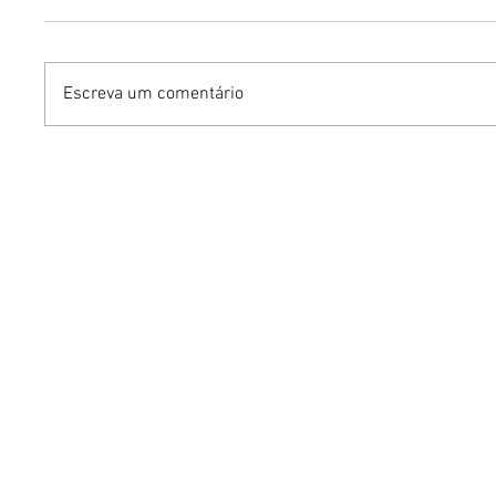
Escreva um comentário
Grupo Chocolate estreia
Carlean
na Europa com primeira
com Nal
turnê internacional
Papatin