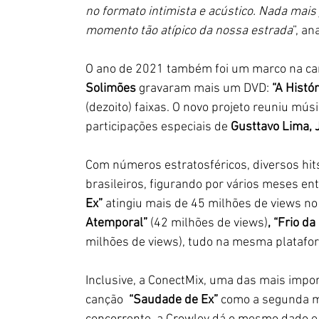
no formato intimista e acústico. Nada mais
momento tão atípico da nossa estrada
”, an
O ano de 2021 também foi um marco na car
Solimões
 gravaram mais um DVD: 
“A Histór
(dezoito) faixas. O novo projeto reuniu mús
participações especiais de 
Gusttavo Lima, 
Com números estratosféricos, diversos hit
brasileiros, figurando por vários meses en
Ex” 
atingiu mais de 45 milhões de views n
Atemporal” 
(42 milhões de views)
, “Frio d
milhões de views), tudo na mesma platafor
Inclusive, a ConectMix, uma das mais impo
canção  
“Saudade de Ex”
 como a segunda m