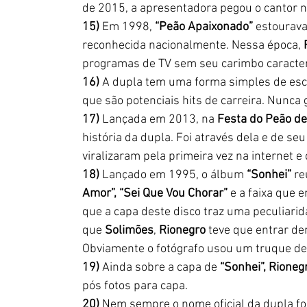
de 2015, a apresentadora pegou o cantor n
15)
 Em 1998, 
“Peão Apaixonado”
 estourava
reconhecida nacionalmente. Nessa época, 
programas de TV sem seu carimbo característico, 
16)
 A dupla tem uma forma simples de esco
que são potenciais hits de carreira. Nunc
17)
 Lançada em 2013, na 
Festa do Peão de
história da dupla. Foi através dela e de se
viralizaram pela primeira vez na internet e
18)
 Lançado em 1995, o álbum
 “Sonhei”
 r
Amor”, “Sei Que Vou Chorar”
 e a faixa que
que a capa deste disco traz uma peculiarid
que 
Solimões
, 
Rionegro
 teve que entrar de
Obviamente o fotógrafo usou um truque d
19)
 Ainda sobre a capa de
 “Sonhei”, Rioneg
pós fotos para capa.
20)
 Nem sempre o nome oficial da dupla foi