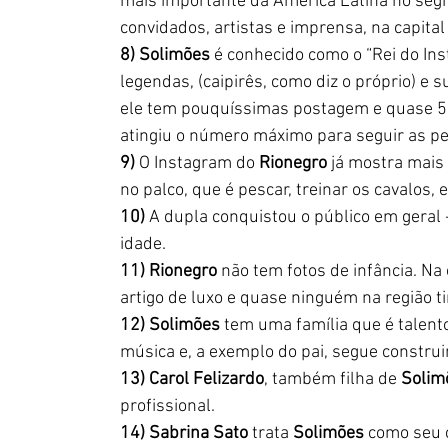
mais importante da América Latina no segm
convidados, artistas e imprensa, na capital 
8) Solimões
 é conhecido como o “Rei do In
legendas, (caipirês, como diz o próprio) e
ele tem pouquíssimas postagem e quase 50
atingiu o número máximo para seguir as p
9)
 O Instagram do 
Rionegro
 já mostra mais 
no palco, que é pescar, treinar os cavalos, e
10)
 A dupla conquistou o público em geral
idade.
11) Rionegro
 não tem fotos de infância. N
artigo de luxo e quase ninguém na região ti
12) Solimões
 tem uma família que é talento
música e, a exemplo do pai, segue constru
13) Carol Felizardo
, também filha de 
Solim
profissional.
14) Sabrina Sato
 trata 
Solimões
 como seu 