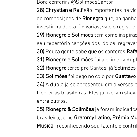
Bora conferir? @SolimoesCantor.
28) Chrystian e Ralf
 são importantes na vid
de composições de 
Rionegro
 que, ao ganha
investir na dupla. De várias, vale o registro 
29) Rionegro e Solimões
 tem como inspiraç
seu repertório canções dos ídolos, regrava
30)
 Pouca gente sabe que os cantores 
Rafa
31) Rionegro e Solimões
 foi a primeira dup
32) Rionegro
 torce pro Santos, já 
Solimões
33) Solimões 
foi pego no colo por 
Gusttavo
34) 
A dupla já se apresentou em diversos p
fronteiras brasileiras. Eles já fizeram sho
entre outros.
35) Rionegro & Solimões 
já foram indicado
brasileira,como 
Grammy Latino, Prêmio Mul
Música,
  reconhecendo seu talento e contri