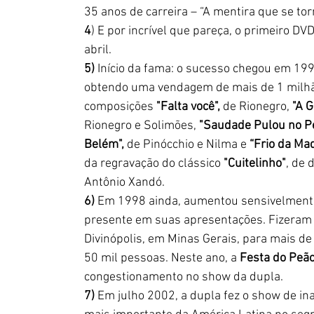
35 anos de carreira – “A mentira que se to
4
) E por incrível que pareça, o primeiro D
abril.
5)
 Início da fama: o sucesso chegou em 199
obtendo uma vendagem de mais de 1 milhão
composições 
"Falta você",
 de Rionegro, 
"A G
Rionegro e Solimões, 
"Saudade Pulou no Pe
Belém",
 de Pinócchio e Nilma e 
“Frio da Ma
da regravação do clássico 
"Cuitelinho"
, de 
Antônio Xandó.
6)
 Em 1998 ainda, aumentou sensivelmente
presente em suas apresentações. Fizeram 
Divinópolis, em Minas Gerais, para mais de
50 mil pessoas. Neste ano, a 
Festa do Peã
congestionamento no show da dupla.
7)
 Em julho 2002, a dupla fez o show de in