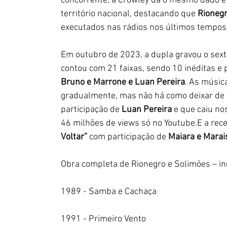
concorrente, a Crowley dá o mesmo dado e 
território nacional, destacando que 
Rionegr
executados nas rádios nos últimos tempos.
Em outubro de 2023, a dupla gravou o sext
contou com 21 faixas, sendo 10 inéditas e 
Bruno e Marrone e Luan Pereira
. As músic
gradualmente, mas não há como deixar de 
participação de
 Luan Pereira
 e que caiu no
46 milhões de views só no Youtube.E a re
Voltar”
 com participação de 
Maiara e Marai
Obra completa de Rionegro e Solimões – in
1989 - Samba e Cachaça
1991 - Primeiro Vento