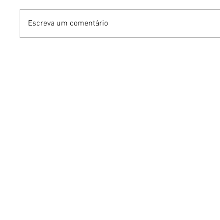
Escreva um comentário
Sunset Wine Run une
Maraton
corrida, pôr do sol e
Brasília
vinhos em experiência
com Per
inédita na Vinícola Brasília
e expect
mil atlet