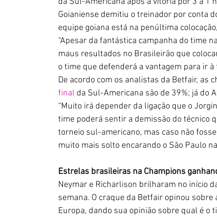
da Sul-Americana após a vitória por 3 a 1 n
Goianiense demitiu o treinador por conta 
equipe goiana está na penúltima colocação,
“Apesar da fantástica campanha do time na 
maus resultados no Brasileirão que colocam
o time que defenderá a vantagem para ir à 
De acordo com os analistas da Betfair, as 
final
 da Sul-Americana são de 39%; já do At
“Muito irá depender da ligação que o Jorgin
time poderá sentir a demissão do técnico q
torneio sul-americano, mas caso não fosse
muito mais solto encarando o São Paulo na 
Estrelas brasileiras na Champions ganha
Neymar e Richarlison brilharam no início d
semana. O craque da Betfair opinou sobre a
Europa, dando sua opinião sobre qual é o t