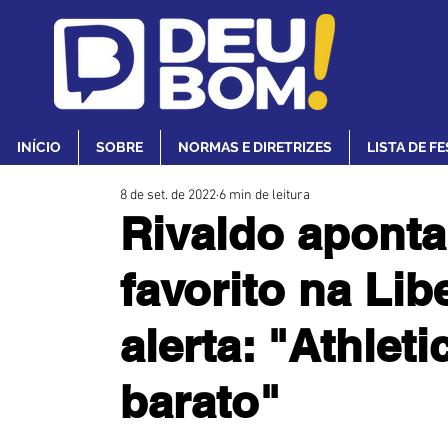
INÍCIO
SOBRE
NORMAS E DIRETRIZES
LISTA DE F
8 de set. de 2022
6 min de leitura
Rivaldo apont
favorito na Lib
alerta: "Athlet
barato"