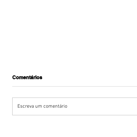
Comentários
Escreva um comentário
Carlean confirma álbum
Pesquisa
com Naldo Benny e
perfil un
Papatinho
adultos 