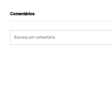
Comentários
Escreva um comentário
Publicidade em podcasts
O Boom 
aumenta confiança,
2026: C
lembrança de marca e
Oeste e 
intenção de compra
Redefin
Audiovi