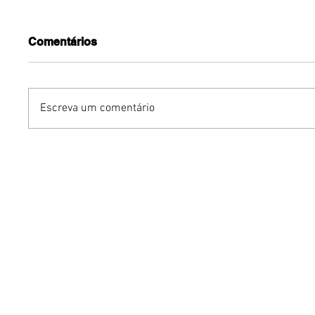
Comentários
Escreva um comentário
Benzaelas: Benzadeus
Dia Inte
reúne grandes vozes
Cerveja:
femininas em novo
vinho s
audiovisual