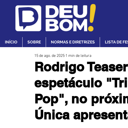
INÍCIO
SOBRE
NORMAS E DIRETRIZES
LISTA DE F
15 de ago. de 2025
1 min de leitura
Rodrigo Teaser 
espetáculo "Tr
Pop", no próxi
Única apresen