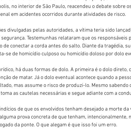
olis, no interior de São Paulo, reacendeu o debate sobre os
enal em acidentes ocorridos durante atividades de risco.
s divulgadas pelas autoridades, a vítima teria sido lança
segurança. Testemunhas relataram que os responsáveis pe
o de conectar a corda antes do salto. Diante da tragédia, 
rata-se de homicídio culposo ou homicídio doloso por dolo e
urídico, há duas formas de dolo. A primeira é o dolo direto,
enção de matar. Já o dolo eventual acontece quando a pess
ltado, mas assume o risco de produzi-lo. Mesmo sabendo d
o toma as cautelas necessárias e segue adiante com a condu
 indícios de que os envolvidos tenham desejado a morte da v
lguma prova concreta de que tenham, intencionalmente, n
jogado da ponte. O que alegam é que isso foi um erro.