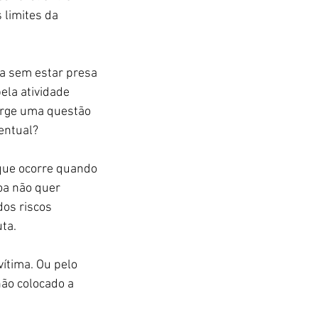
 limites da 
da sem estar presa 
la atividade 
surge uma questão 
ventual?
 que ocorre quando 
oa não quer 
os riscos 
ta.
ítima. Ou pelo 
ão colocado a 