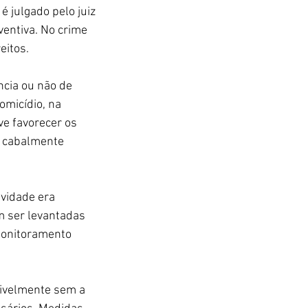
é julgado pelo juiz 
entiva. No crime 
eitos.
ncia ou não de 
omicídio, na 
ve favorecer os 
 cabalmente 
ividade era 
m ser levantadas 
monitoramento 
sivelmente sem a 