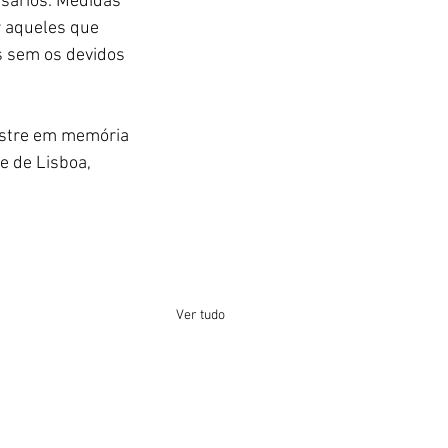
sários. Medidas 
r aqueles que 
s sem os devidos 
estre em memória 
e de Lisboa, 
Ver tudo