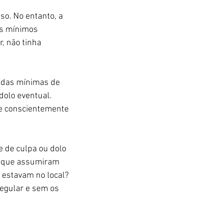
so. No entanto, a 
os mínimos 
, não tinha 
idas mínimas de 
dolo eventual. 
e conscientemente 
e de culpa ou dolo 
s que assumiram 
estavam no local? 
egular e sem os 