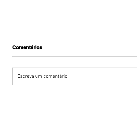
Comentários
Escreva um comentário
O fim do currículo
Inteligên
tradicional? Como a IA
amplia e
está mudando o que as
substitu
empresas buscam nos
relações
profissionais