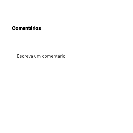
Comentários
Escreva um comentário
Dia dos Pais pode
KINO an
impulsionar delivery e
“FREE K
vendas de restaurantes
com apr
em Brasília
São Paul
Brasília