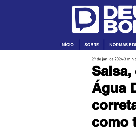
INÍCIO
SOBRE
NORMAS E D
29 de jan. de 2024
3 min d
Salsa,
Água D
corret
como 