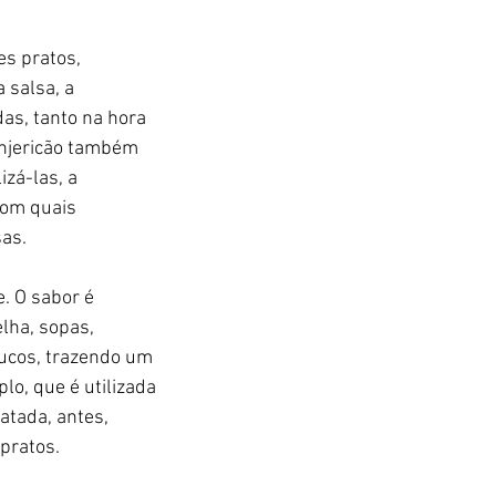
s pratos, 
 salsa, a 
as, tanto na hora 
anjericão também 
zá-las, a 
com quais 
as.
. O sabor é 
lha, sopas, 
ucos, trazendo um 
lo, que é utilizada 
atada, antes, 
pratos.