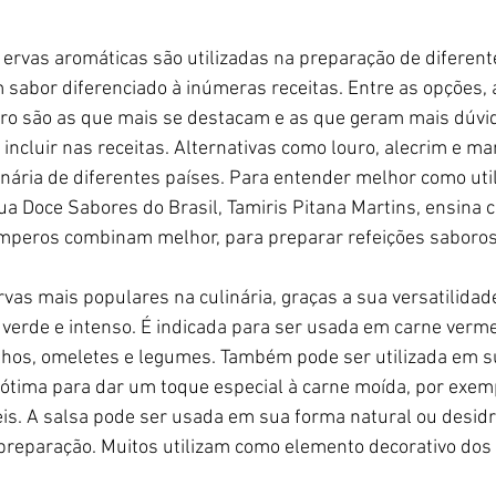
 ervas aromáticas são utilizadas na preparação de diferente
sabor diferenciado à inúmeras receitas. Entre as opções, a
tro são as que mais se destacam e as que geram mais dúvid
incluir nas receitas. Alternativas como louro, alecrim e m
nária de diferentes países. Para entender melhor como utili
ua Doce Sabores do Brasil, Tamiris Pitana Martins, ensina 
emperos combinam melhor, para preparar refeições saboros
vas mais populares na culinária, graças a sua versatilidade
 verde e intenso. É indicada para ser usada em carne verme
olhos, omeletes e legumes. Também pode ser utilizada em s
 ótima para dar um toque especial à carne moída, por exemp
eis. A salsa pode ser usada em sua forma natural ou desidr
preparação. Muitos utilizam como elemento decorativo dos 