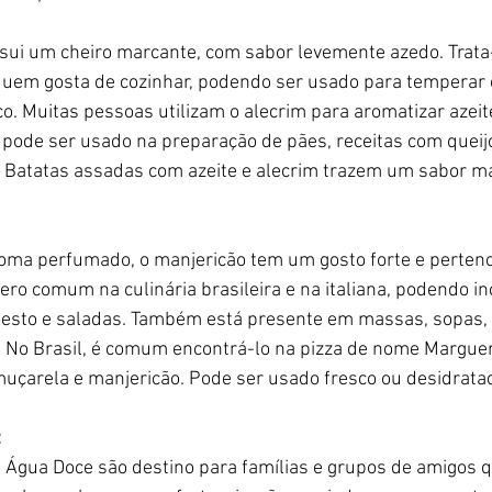
ssui um cheiro marcante, com sabor levemente azedo. Trat
quem gosta de cozinhar, podendo ser usado para temperar 
co. Muitas pessoas utilizam o alecrim para aromatizar azei
ode ser usado na preparação de pães, receitas com queijo
Batatas assadas com azeite e alecrim trazem um sabor ma
oma perfumado, o manjericão tem um gosto forte e pertence
ero comum na culinária brasileira e na italiana, podendo i
pesto e saladas. Também está presente em massas, sopas, 
. No Brasil, é comum encontrá-lo na pizza de nome Margueri
uçarela e manjericão. Pode ser usado fresco ou desidrata
:
 Água Doce são destino para famílias e grupos de amigos 