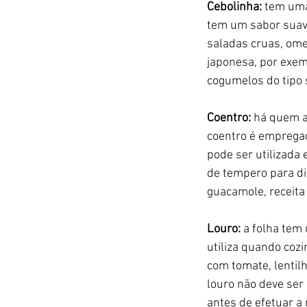
Cebolinha: 
tem uma 
tem um sabor suave
saladas cruas, omel
japonesa, por exem
cogumelos do tipo 
Coentro: 
há quem a
coentro é empregad
pode ser utilizada
de tempero para di
guacamole, receita
Louro: 
a folha tem
utiliza quando coz
com tomate, lentilh
louro não deve ser 
antes de efetuar a 