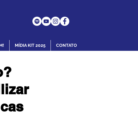
M!
MÍDIA KIT 2025
CONTATO
o?
lizar
icas