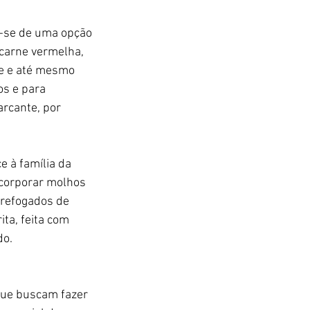
a-se de uma opção 
carne vermelha, 
te e até mesmo 
s e para 
rcante, por 
 à família da 
ncorporar molhos 
refogados de 
ta, feita com 
do.
que buscam fazer 