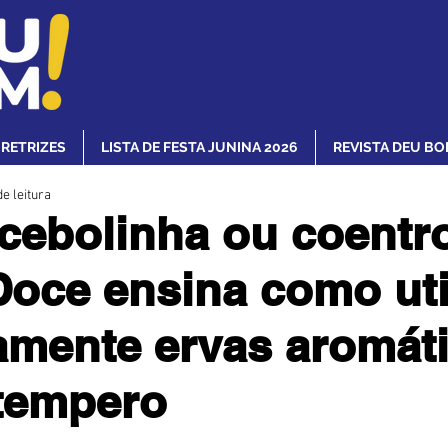
IRETRIZES
LISTA DE FESTA JUNINA 2026
REVISTA DEU BO
e leitura
 cebolinha ou coentr
oce ensina como uti
amente ervas aromát
tempero