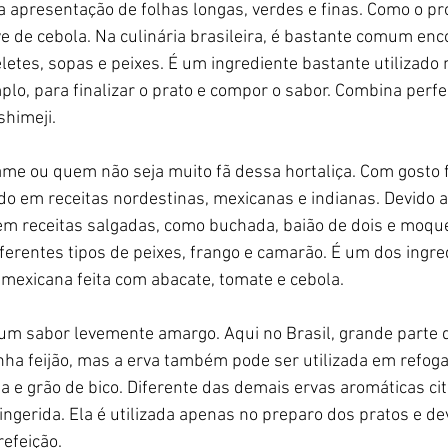
apresentação de folhas longas, verdes e finas. Como o pró
 de cebola. Na culinária brasileira, é bastante comum enc
etes, sopas e peixes. É um ingrediente bastante utilizado n
plo, para finalizar o prato e compor o sabor. Combina perf
shimeji.
me ou quem não seja muito fã dessa hortaliça. Com gosto f
o em receitas nordestinas, mexicanas e indianas. Devido ao
 em receitas salgadas, como buchada, baião de dois e moque
ferentes tipos de peixes, frango e camarão. É um dos ingre
 mexicana feita com abacate, tomate e cebola.
 um sabor levemente amargo. Aqui no Brasil, grande parte 
inha feijão, mas a erva também pode ser utilizada em refoga
a e grão de bico. Diferente das demais ervas aromáticas cit
ingerida. Ela é utilizada apenas no preparo dos pratos e dev
refeição.