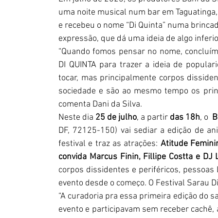
uma noite musical num bar em Taguatinga, 
e recebeu o nome “Di Quinta” numa brincad
expressão, que dá uma ideia de algo inferio
“Quando fomos pensar no nome, concluímo
DI QUINTA para trazer a ideia de popula
tocar, mas principalmente corpos disside
sociedade e são ao mesmo tempo os princi
comenta Dani da Silva. 
Neste dia 
25 de julho
, a partir 
das 18h
, o 
 B
DF, 72125-150) vai sediar a edição de an
festival e traz as atrações: 
Atitude Femini
convida Marcus Finin, Fillipe Costta e DJ
corpos dissidentes e periféricos, 
pessoas 
evento desde o começo. O Festival Sarau Di 
“
A curadoria pra essa primeira edição do sar