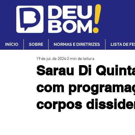
INÍCIO
SOBRE
NORMAS E DIRETRIZES
LISTA DE F
19 de jul. de 2024
2 min de leitura
Sarau Di Quin
com programaç
corpos dissiden