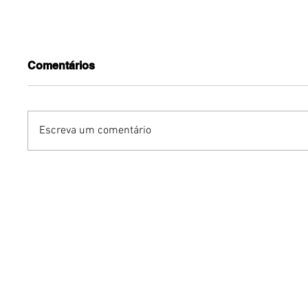
Comentários
Escreva um comentário
Polos culturais do O Maior
Em noite
São João do Cerrado
Doce Mar
garantem diversão no fim
Paulinho
de semana
reencon
Bethânia
emocion