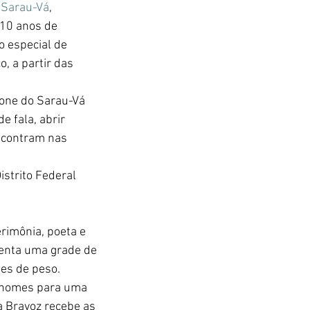
 
Sarau-Vá
, 
10 anos de 
 especial de 
, a partir das 
fone do Sarau-Vá 
 fala, abrir 
ncontram nas 
strito Federal 
rimônia, poeta e 
enta uma grade de 
es de peso. 
s nomes para uma 
a Bravoz recebe as 