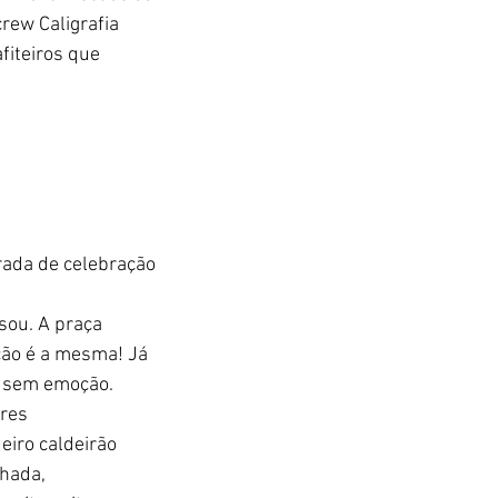
ew Caligrafia 
fiteiros que 
rada de celebração 
sou. A praça 
ção é a mesma! Já 
a sem emoção. 
res 
iro caldeirão 
hada, 