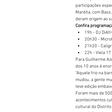
participações espec
Mardita, com Bass,
deram origem ao sa
Confira programaç
19h - DJ DiAf
20h30 - Micro
21h20 - Caligr
22h - Viela 17
Para Guilherme Aze
dos 10 anos é enor
"Aquele frio na bar
mudou, a gente mud
teve edição embaix
Foram mais de 500 
acontecimentos cul
cultural do Distri