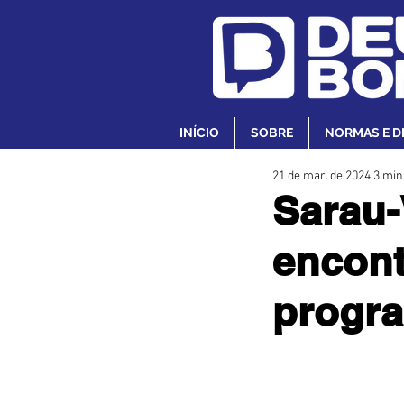
INÍCIO
SOBRE
NORMAS E D
21 de mar. de 2024
3 min
Sarau-
encont
progra