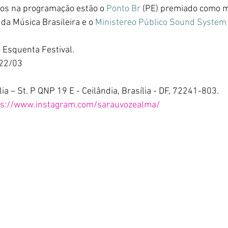
os na programação estão o 
Ponto Br
 (PE) premiado como m
da Música Brasileira e o 
Ministereo Público Sound System
 Esquenta Festival.
 22/03
lia – St. P QNP 19 E - Ceilândia, 
Brasília - DF, 72241-803.
ps://www.instagram.com/sarauvozealma/