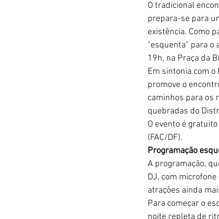
O tradicional encon
prepara-se para u
existência. Como p
"esquenta" para o 
19h, na Praça da Bí
Em sintonia com o 
promove o encontro
caminhos para os n
quebradas do Distri
O evento é gratuito
(FAC/DF). 
Programação esqu
A programação, que
DJ, com microfone 
atrações ainda mai
Para começar o esq
noite repleta de r