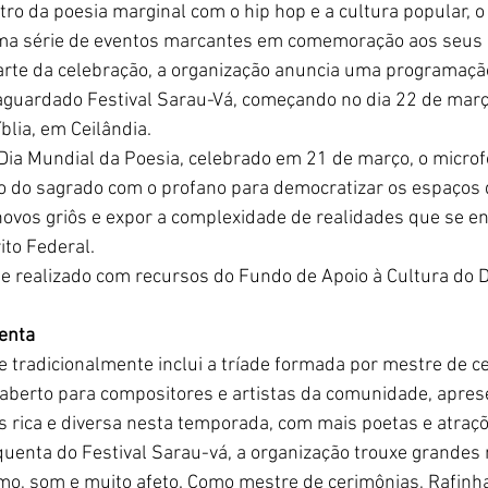
tro da poesia marginal com o hip hop e a cultura popular, o
ma série de eventos marcantes em comemoração aos seus 
arte da celebração, a organização anuncia uma programação
aguardado Festival Sarau-Vá, começando no dia 22 de março
blia, em Ceilândia.
Dia Mundial da Poesia, celebrado em 21 de março, o micro
 do sagrado com o profano para democratizar os espaços de
ovos griôs e expor a complexidade de realidades que se e
to Federal. 
 e realizado com recursos do Fundo de Apoio à Cultura do Di
enta
 tradicionalmente inclui a tríade formada por mestre de ce
aberto para compositores e artistas da comunidade, apres
s rica e diversa nesta temporada, com mais poetas e atraçõ
uenta do Festival Sarau-vá, a organização trouxe grande
itmo, som e muito afeto. Como mestre de cerimônias, Rafinh