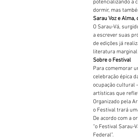
potencializando a 
dormir, mas também
Sarau Voz e Alma, 
O Sarau-Vá, surgid
a escrever suas pr
de edições já real
literatura marginal 
Sobre o Festival 
Para comemorar um
celebração épica da
ocupação cultural –
artísticas que refl
Organizado pela Ar
o Festival trará u
De acordo com a or
“o Festival Sarau-V
Federal”. 