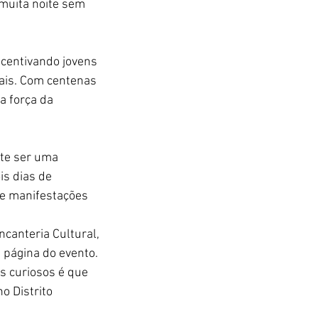
 muita noite sem 
ncentivando jovens 
ais. Com centenas 
a força da 
te ser uma 
is dias de 
de manifestações 
canteria Cultural, 
 página do evento. 
s curiosos é que 
o Distrito 