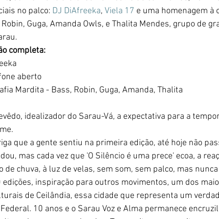
iais no palco: 
DJ DiAfreeka
, 
Viela 17
 e uma homenagem à cr
 Robin, Guga, Amanda Owls, e Thalita Mendes, grupo de gra
rau. 
ão completa:
reeka
fone aberto
afia Mardita - Bass, Robin, Guga, Amanda, Thalita
vêdo, idealizador do Sarau-Vá, a expectativa para a tempo
me. 
riga que a gente sentiu na primeira edição, até hoje não pas
ou, mas cada vez que 'O Silêncio é uma prece' ecoa, a rea
o de chuva, à luz de velas, sem som, sem palco, mas nunc
edições, inspiração para outros movimentos, um dos maio
turais de Ceilândia, essa cidade que representa um verdade
to Federal. 10 anos e o Sarau Voz e Alma permanece encruzil