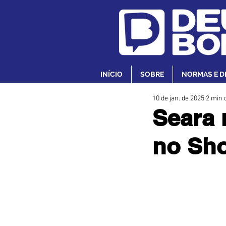
INÍCIO
SOBRE
NORMAS E D
10 de jan. de 2025
2 min d
Seara 
no Sho