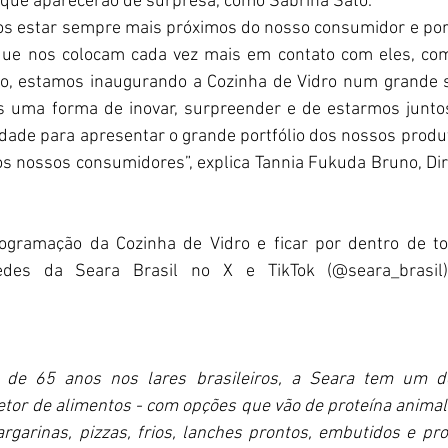
 que aparecerão de surpresa, como Sabrina Sato. 
s estar sempre mais próximos do nosso consumidor e por 
que nos colocam cada vez mais em contato com eles, com
o, estamos inaugurando a Cozinha de Vidro num grande s
s uma forma de inovar, surpreender e de estarmos juntos
ade para apresentar o grande portfólio dos nossos produto
s nossos consumidores”, explica Tannia Fukuda Bruno, Dir
rogramação da Cozinha de Vidro e ficar por dentro de to
des da Seara Brasil no X e TikTok (@seara_brasil)
 de 65 anos nos lares brasileiros, a Seara tem um dos
etor de alimentos - com opções que vão de proteína animal 
rgarinas, pizzas, frios, lanches prontos, embutidos e prot