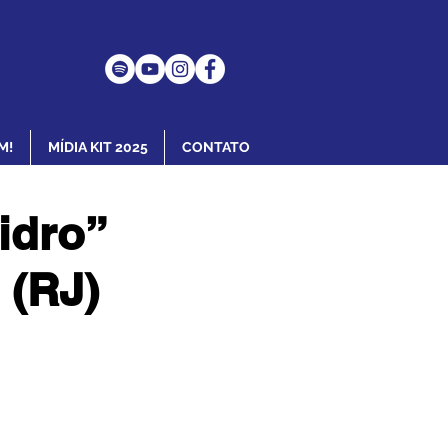
M!
MÍDIA KIT 2025
CONTATO
idro”
 (RJ)