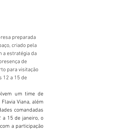
rpresa preparada 
paço, criado pela 
a estratégia da 
presença de 
to para visitação 
 12 a 15 de 
olvem um time de 
lavia Viana, além 
idades comandadas 
a 15 de janeiro, o 
com a participação 