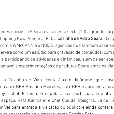
redes sociais, a Seara revela nesta sexta (10) a grande su
Shopping Nova América (RJ), a 
Cozinha de Vidro Seara
. O es
 com a WMcCANN e a NOIZE, agências que também assinam 
ervirá como um estúdio para gravação de conteúdos, com 
s participando de atividades e dinâmicas, além de ser aber
amável e experimentações de produtos Seara entre os dias
, a Cozinha de Vidro contará com dinâmicas que env
omo a ex-BBB Amanda Meireles, a ex-BBB e apresentadora F
my e Chef Ju Lima. Em duplas, eles participarão de ativ
o espaço, Rafa Kalimann e Chef Claude Troisgros. Já de 12 
onível para entrada e visitação do público e ainda contará 