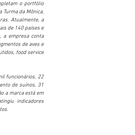
pletam o portfólio 
a Turma da Mônica, 
ras. Atualmente, a 
is de 140 países e 
, a empresa conta 
gmentos de aves e 
tidos, food service 
l funcionários, 22 
nto de suínos, 31 
ão a marca está em 
ingiu indicadores 
tos.