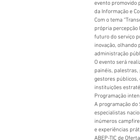
evento promovido p
da Informação e Co
Com o tema “Transc
própria percepção 
futuro do serviço p
inovação, olhando 
administração públ
O evento será reali
painéis, palestras
gestores públicos, 
instituições estrat
Programação inten
A programação do S
especialistas naci
inúmeros campfires
e experiências prát
ABEP-TIC de Oferta 