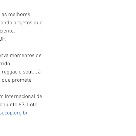
e as melhores 
izando projetos que 
iente, 
DF.
serva momentos de 
rido 
reggae e soul. Já 
, que promete 
ro Internacional de 
onjunto 63, Lote 
ecop.org.br