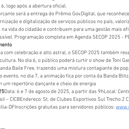
6, logo após a abertura oficial.
cante será a entrega do Prêmio 
Gov.Digital
, que reconhec
rnização e digitalização de serviços públicos no país, valor
 na vida do cidadão e contribuem para uma gestão mais efic
essível. Programação completa em Agenda SECOP 2025 - P
mento
ia com celebração e alto astral, o SECOP 2025 também re
cultura. No dia 6, o público poderá curtir o show de Toni Gar
da Baile Free, trazendo uma mistura contagiante de pop, 
 evento, no dia 7, a animação fica por conta da Banda Blitz
om um repertório dançante e cheio de energia
25
Data: 6 e 7 de agosto de 2025, a partir das 9hLocal: Cent
il – CICBEndereço: St. de Clubes Esportivos Sul Trecho 2 C
ília-DFInscrições gratuitas para servidores públicos: 
www.s