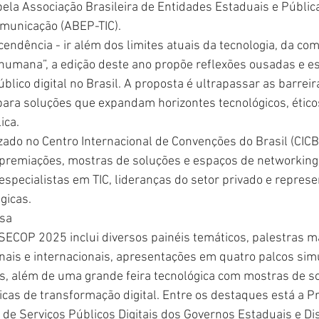
ela Associação Brasileira de Entidades Estaduais e Pública
municação (ABEP-TIC).
endência - ir além dos limites atuais da tecnologia, da co
humana”, a edição deste ano propõe reflexões ousadas e es
úblico digital no Brasil. A proposta é ultrapassar as barreir
para soluções que expandam horizontes tecnológicos, éticos
ica. 
zado no Centro Internacional de Convenções do Brasil (CICB
, premiações, mostras de soluções e espaços de networking
especialistas em TIC, lideranças do setor privado e repres
égicas.
sa
ECOP 2025 inclui diversos painéis temáticos, palestras 
onais e internacionais, apresentações em quatro palcos sim
, além de uma grande feira tecnológica com mostras de s
icas de transformação digital. Entre os destaques está a P
de Serviços Públicos Digitais dos Governos Estaduais e Distr