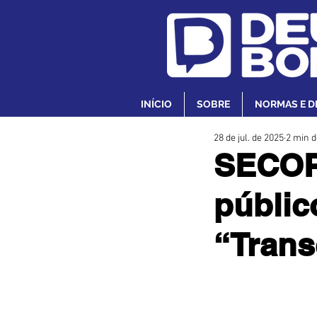
INÍCIO
SOBRE
NORMAS E D
28 de jul. de 2025
2 min d
SECOP 
públic
“Trans