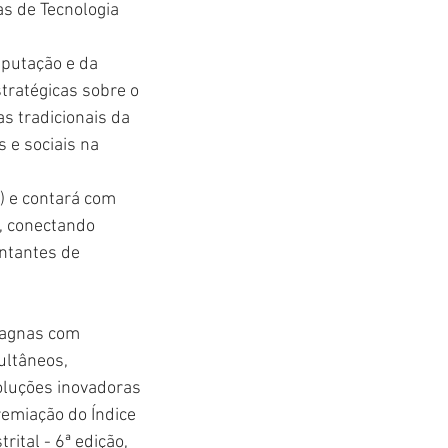
s de Tecnologia 
mputação e da 
tratégicas sobre o 
as tradicionais da 
 e sociais na 
) e contará com 
, conectando 
entantes de 
magnas com 
ultâneos, 
oluções inovadoras 
remiação do Índice 
ital - 6ª edição, 