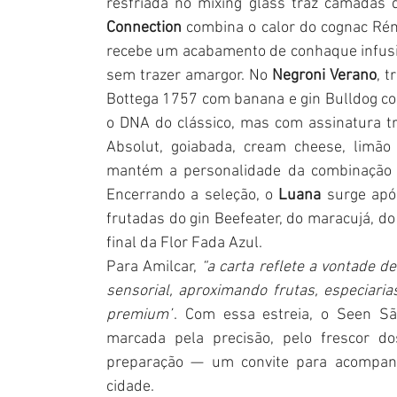
resfriada no mixing glass traz camadas 
Connection
 combina o calor do cognac Rém
recebe um acabamento de conhaque infusion
sem trazer amargor. No 
Negroni Verano
, 
Bottega 1757 com banana e gin Bulldog c
o DNA do clássico, mas com assinatura tr
Absolut, goiabada, cream cheese, limão 
mantém a personalidade da combinação R
Encerrando a seleção, o 
Luana 
surge após
frutadas do gin Beefeater, do maracujá, d
final da Flor Fada Azul. 
Para Amilcar, 
“a carta reflete a vontade de
sensorial, aproximando frutas, especiaria
premium”
. Com essa estreia, o Seen São
marcada pela precisão, pelo frescor dos
preparação — um convite para acompanh
cidade.