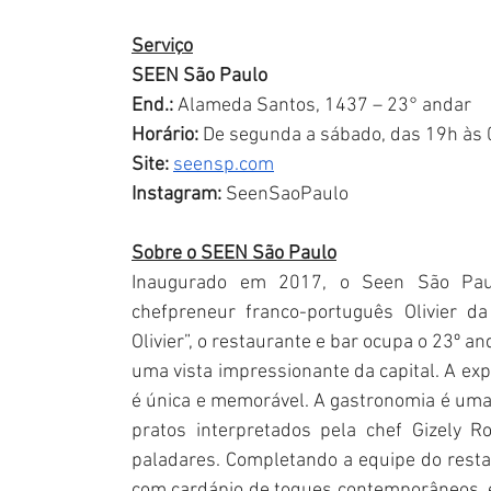
Serviço
SEEN São Paulo
End.:
 Alameda Santos, 1437 – 23° andar
Horário:
 De segunda a sábado, das 19h às
Site:
seensp.com
Instagram: 
SeenSaoPaulo
Sobre o SEEN São Paulo
Inaugurado em 2017, o Seen São Paul
chefpreneur franco-português Olivier d
Olivier”, o restaurante e bar ocupa o 23º an
uma vista impressionante da capital. A expe
é única e memorável. A gastronomia é uma 
pratos interpretados pela chef Gizely 
paladares. Completando a equipe do restau
com cardápio de toques contemporâneos, e