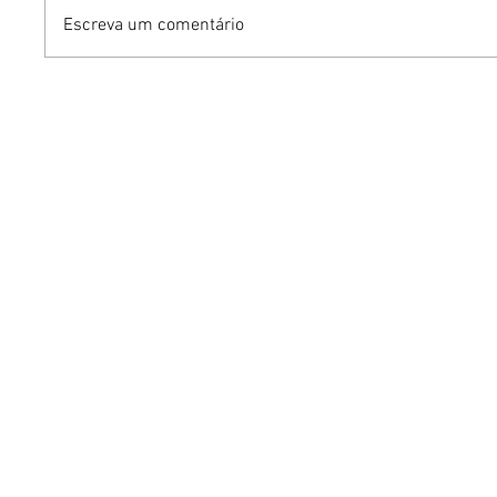
Escreva um comentário
Humor sem censura:
Gurumê 
"Proibidão" reúne três
lança pr
comediantes em noite de
ofertas 
stand-up para maiores de
comemor
18 anos em Brasília
Pais