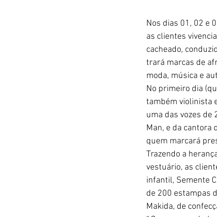
Nos dias 01, 02 e 
as clientes vivenci
cacheado, conduzido
trará marcas de af
moda, música e au
No primeiro dia (qu
também violinista e
uma das vozes de 2
Man, e da cantora d
quem marcará pres
Trazendo a herança 
vestuário, as clie
infantil, Semente C
de 200 estampas de
Makida, de confecç