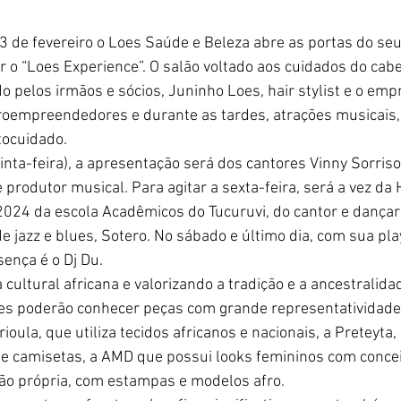
03 de fevereiro o Loes Saúde e Beleza abre as portas do se
ar o “Loes Experience”. O salão voltado aos cuidados do cabe
 pelos irmãos e sócios, Juninho Loes, hair stylist e o emp
roempreendedores e durante as tardes, atrações musicais, 
tocuidado.
inta-feira), a apresentação será dos cantores Vinny Sorriso
 produtor musical. Para agitar a sexta-feira, será a vez da H
024 da escola Acadêmicos do Tucuruvi, do cantor e dançari
e jazz e blues, Sotero. No sábado e último dia, com sua playl
ença é o Dj Du.
cultural africana e valorizando a tradição e a ancestralidad
ntes poderão conhecer peças com grande representatividad
rioula, que utiliza tecidos africanos e nacionais, a Preteyta
 camisetas, a AMD que possui looks femininos com conceito 
ão própria, com estampas e modelos afro.