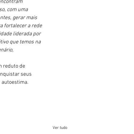
encontram 
sso, com uma 
ntes, gerar mais 
 fortalecer a rede 
dade liderada por 
itivo que temos na 
nário, 
m reduto de 
nquistar seus 
 autoestima.
Ver tudo