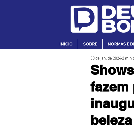
INÍCIO
SOBRE
NORMAS E D
30 de jan. de 2024
2 min d
Shows
fazem 
inaugu
beleza