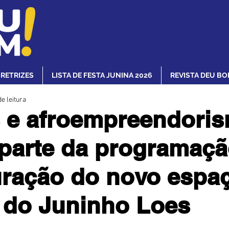
IRETRIZES
LISTA DE FESTA JUNINA 2026
REVISTA DEU BO
e leitura
 e afroempreendori
parte da programaçã
ração do novo espa
 do Juninho Loes