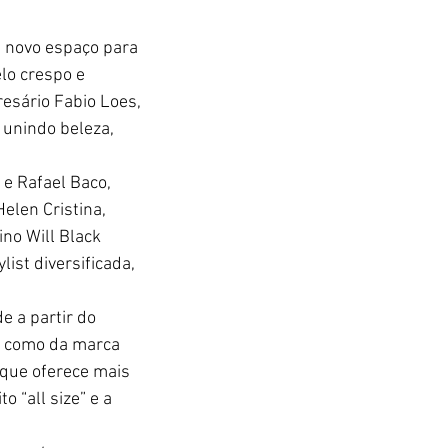
u novo espaço para 
lo crespo e 
resário Fabio Loes, 
unindo beleza, 
 e Rafael Baco, 
elen Cristina, 
no Will Black 
ist diversificada, 
e a partir do 
e como da marca 
, que oferece mais 
“all size” e a 