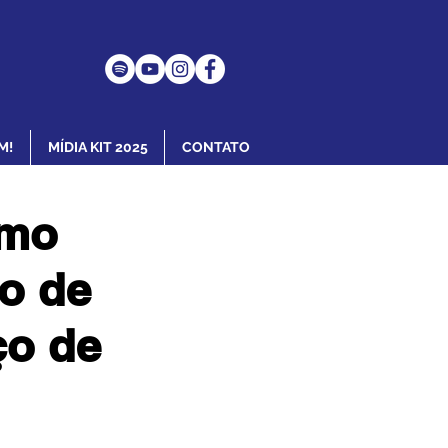
M!
MÍDIA KIT 2025
CONTATO
smo
o de
ço de