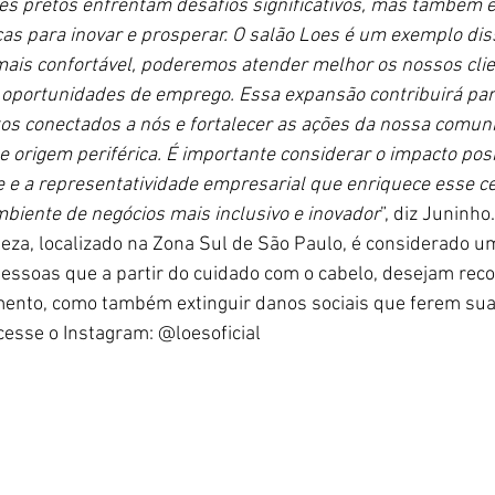
 pretos enfrentam desafios significativos, mas também 
as para inovar e prosperar. O salão Loes é um exemplo di
mais confortável, poderemos atender melhor os nossos clie
 oportunidades de emprego. Essa expansão contribuirá para
 conectados a nós e fortalecer as ações da nossa comuni
e origem periférica. É importante considerar o impacto pos
 e a representatividade empresarial que enriquece esse ce
iente de negócios mais inclusivo e inovador
”, diz Juninho.
eza, localizado na Zona Sul de São Paulo, é considerado u
essoas que a partir do cuidado com o cabelo, desejam reco
mento, como também extinguir danos sociais que ferem sua
cesse o Instagram: @loesoficial