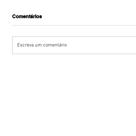
Comentários
Escreva um comentário
Dia dos Pais pode
KINO an
impulsionar delivery e
“FREE K
vendas de restaurantes
com apr
em Brasília
São Paul
Brasília